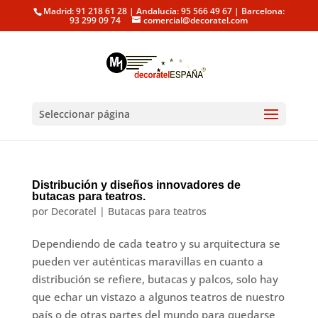
Madrid: 91 218 61 28 | Andalucía: 95 566 49 67 | Barcelona:
93 299 09 74
comercial@decoratel.com
Seleccionar página
Distribución y diseños innovadores de
butacas para teatros.
por
Decoratel
|
Butacas para teatros
Dependiendo de cada teatro y su arquitectura se
pueden ver auténticas maravillas en cuanto a
distribución se refiere, butacas y palcos, solo hay
que echar un vistazo a algunos teatros de nuestro
país o de otras partes del mundo para quedarse