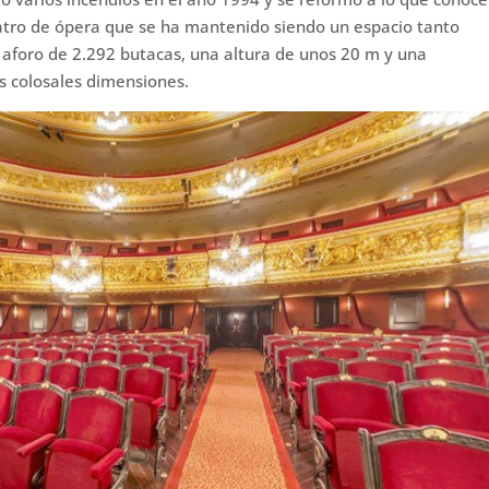
eatro de ópera que se ha mantenido siendo un espacio tanto
n aforo de 2.292 butacas, una altura de unos 20 m y una
s colosales dimensiones.