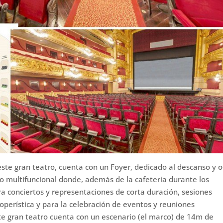
ste gran teatro, cuenta con un Foyer, dedicado al descanso y o
cio multifuncional donde, además de la cafetería durante los
ra conciertos y representaciones de corta duración, sesiones
operística y para la celebración de eventos y reuniones
ste gran teatro cuenta con un escenario (el marco) de 14m de