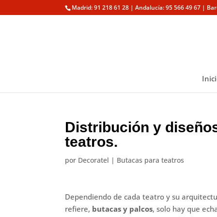
Madrid: 91 218 61 28 | Andalucía: 95 566 49 67 | Ba
Inic
Distribución y diseño
teatros.
por
Decoratel
|
Butacas para teatros
Dependiendo de cada teatro y su arquitectur
refiere,
butacas y palcos
, solo hay que ech