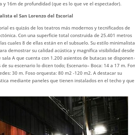
a y 16m de profundidad (que es lo que ve el espectador).
ista el San Lorenzo del Escorial
orial es quizás de los teatros más modernos y tecnificados de
ctónica. Con una superficie total construida de 25.401 metros
las cuales 8 de ellas están en el subsuelo. Su estilo minimalista
ara demostrar su calidad acústica y magnífica visibilidad desde
e sala A que cuenta con 1.200 asientos de butacas se disponen
s de su escenario lo dicen todo; Escenario– Boca: 14 a 17 m. Fo
redes: 30 m. Foso orquesta: 80 m2 -120 m2. A destacar su
stica mediante paneles que tienen instalados en el techo y que