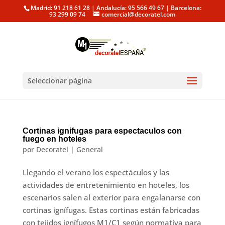
Madrid: 91 218 61 28 | Andalucía: 95 566 49 67 | Barcelona:
93 299 09 74
comercial@decoratel.com
Seleccionar página
Cortinas ignifugas para espectaculos con
fuego en hoteles
por
Decoratel
|
General
Llegando el verano los espectáculos y las
actividades de entretenimiento en hoteles, los
escenarios salen al exterior para engalanarse con
cortinas ignífugas. Estas cortinas están fabricadas
con tejidos ignífugos M1/C1 según normativa para