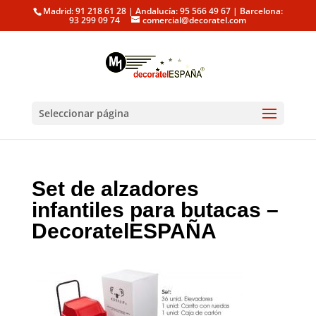
Madrid: 91 218 61 28 | Andalucía: 95 566 49 67 | Barcelona:
93 299 09 74
comercial@decoratel.com
Seleccionar página
Set de alzadores
infantiles para butacas –
DecoratelESPAÑA