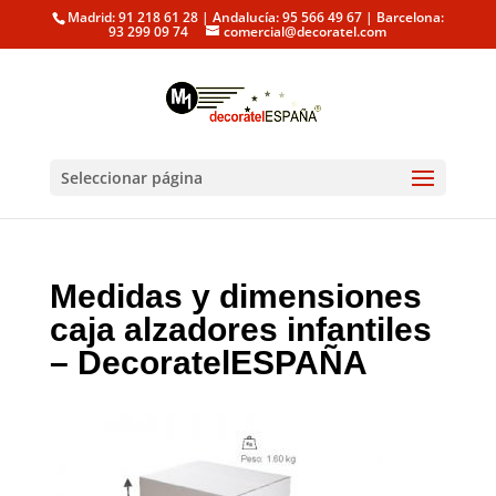
Madrid: 91 218 61 28 | Andalucía: 95 566 49 67 | Barcelona:
93 299 09 74
comercial@decoratel.com
Seleccionar página
Medidas y dimensiones
caja alzadores infantiles
– DecoratelESPAÑA