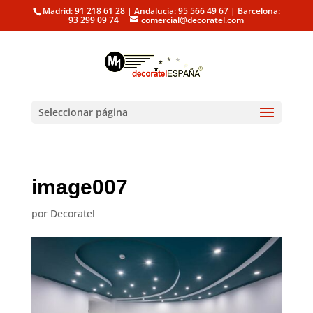
Madrid: 91 218 61 28 | Andalucía: 95 566 49 67 | Barcelona:
93 299 09 74
comercial@decoratel.com
Seleccionar página
image007
por
Decoratel