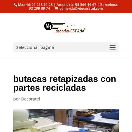
Madrid: 91 218 61 28 | Andalucía: 95 566 49 67 | Barcelona:
93 299 09 74
comercial@decoratel.com
Seleccionar página
butacas retapizadas con
partes recicladas
por
Decoratel