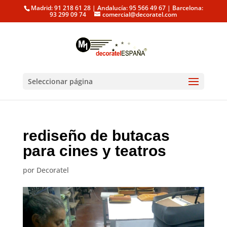
Madrid: 91 218 61 28 | Andalucía: 95 566 49 67 | Barcelona:
93 299 09 74
comercial@decoratel.com
Seleccionar página
rediseño de butacas
para cines y teatros
por
Decoratel