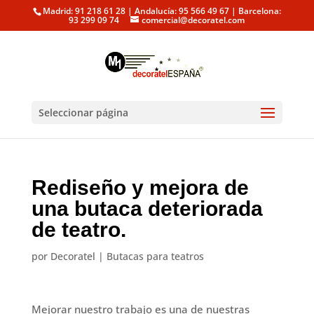
Madrid: 91 218 61 28 | Andalucía: 95 566 49 67 | Barcelona:
93 299 09 74
comercial@decoratel.com
Seleccionar página
Rediseño y mejora de
una butaca deteriorada
de teatro.
por
Decoratel
|
Butacas para teatros
Mejorar nuestro trabajo es una de nuestras