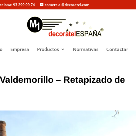
rcelona: 93 299 09 74
comercial@decoratel.com
io
Empresa
Productos
Normativas
Contactar
 Valdemorillo – Retapizado de