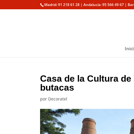
Madrid: 91 218 61 28 | Andalucía: 95 566 49 67 | Ba
Inic
Casa de la Cultura de
butacas
por
Decoratel