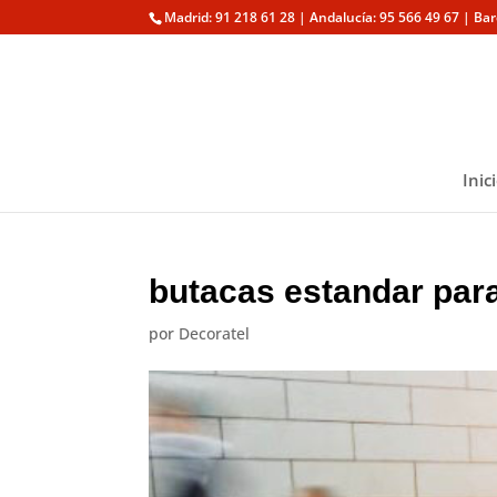
Madrid: 91 218 61 28 | Andalucía: 95 566 49 67 | Ba
Inic
butacas estandar para 
por
Decoratel