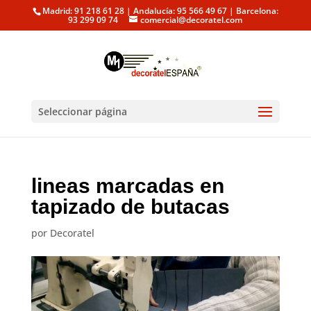
Madrid: 91 218 61 28 | Andalucía: 95 566 49 67 | Barcelona:
93 299 09 74
comercial@decoratel.com
Seleccionar página
lineas marcadas en
tapizado de butacas
por
Decoratel