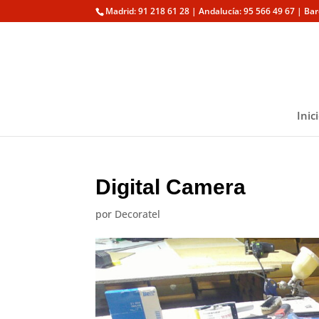
Madrid: 91 218 61 28 | Andalucía: 95 566 49 67 | Ba
Inic
Digital Camera
por
Decoratel