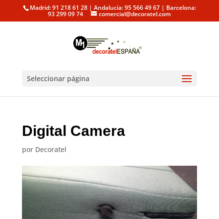
Madrid: 91 218 61 28 | Andalucía: 95 566 49 67 | Barcelona:
93 299 09 74
comercial@decoratel.com
Seleccionar página
Digital Camera
por
Decoratel