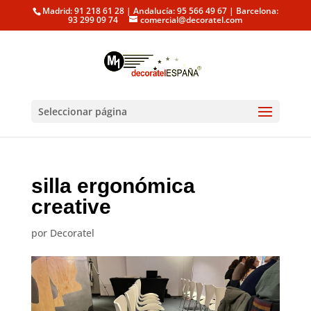
Madrid: 91 218 61 28 | Andalucía: 95 566 49 67 | Barcelona:
93 299 09 74
comercial@decoratel.com
Seleccionar página
silla ergonómica
creative
por
Decoratel