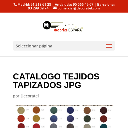
Madrid: 91 218 61 28 | Andalucía: 95 566 49 67 | Barcelona:
93 299 09 74
comercial@decoratel.com
Seleccionar página
CATALOGO TEJIDOS
TAPIZADOS JPG
por
Decoratel