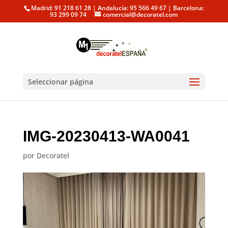
Madrid: 91 218 61 28 | Andalucía: 95 566 49 67 | Barcelona:
93 299 09 74
comercial@decoratel.com
Seleccionar página
IMG-20230413-WA0041
por
Decoratel