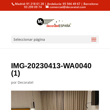
Madrid: 91 218 61 28 | Andalucía: 95 566 49 67 | Barcelona:
93 299 09 74
comercial@decoratel.com
Seleccionar página
IMG-20230413-WA0040
(1)
por
Decoratel