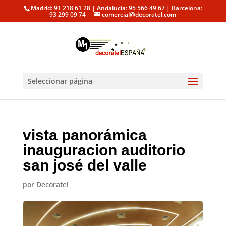
Madrid: 91 218 61 28 | Andalucía: 95 566 49 67 | Barcelona:
93 299 09 74
comercial@decoratel.com
Seleccionar página
vista panorámica
inauguracion auditorio
san josé del valle
por
Decoratel