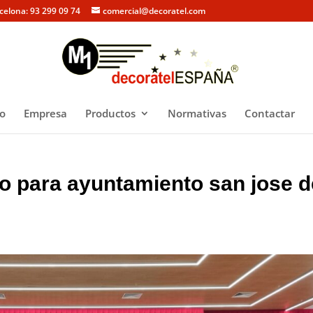
rcelona: 93 299 09 74
comercial@decoratel.com
io
Empresa
Productos
Normativas
Contactar
ugo para ayuntamiento san jose d