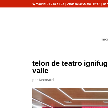
Madrid: 91 218 61 28 | Andalucía: 95 566 49 67 | Ba
Inic
telon de teatro ignif
valle
por
Decoratel