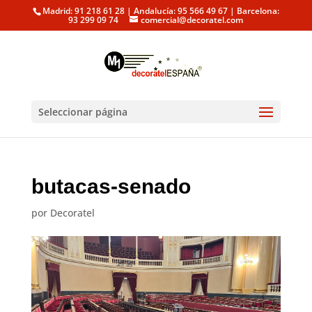
Madrid: 91 218 61 28 | Andalucía: 95 566 49 67 | Barcelona:
93 299 09 74
comercial@decoratel.com
Seleccionar página
butacas-senado
por
Decoratel