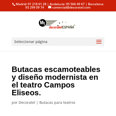
Madrid: 91 218 61 28 | Andalucía: 95 566 49 67 | Barcelona:
93 299 09 74
comercial@decoratel.com
Seleccionar página
Butacas escamoteables
y diseño modernista en
el teatro Campos
Eliseos.
por
Decoratel
|
Butacas para teatros