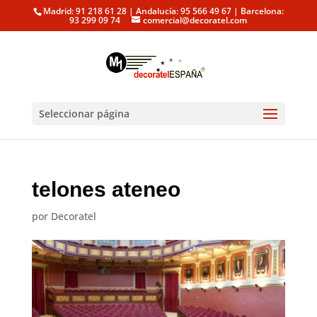
Madrid: 91 218 61 28 | Andalucía: 95 566 49 67 | Barcelona:
93 299 09 74
comercial@decoratel.com
Seleccionar página
telones ateneo
por
Decoratel