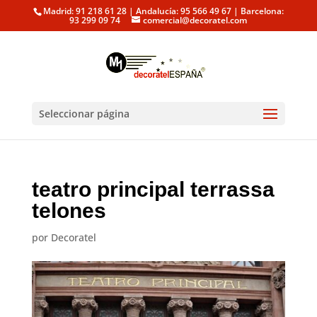
Madrid: 91 218 61 28 | Andalucía: 95 566 49 67 | Barcelona:
93 299 09 74
comercial@decoratel.com
Seleccionar página
teatro principal terrassa
telones
por
Decoratel