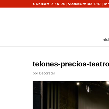
Madrid: 91 218 61 28 | Andalucía: 95 566 49 67 | Ba
Inic
telones-precios-teatro
por
Decoratel