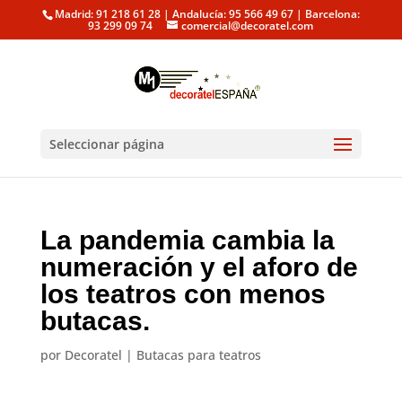
Madrid: 91 218 61 28 | Andalucía: 95 566 49 67 | Barcelona:
93 299 09 74
comercial@decoratel.com
Seleccionar página
La pandemia cambia la
numeración y el aforo de
los teatros con menos
butacas.
por
Decoratel
|
Butacas para teatros