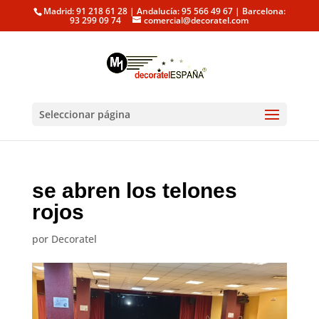
Madrid: 91 218 61 28 | Andalucía: 95 566 49 67 | Barcelona:
93 299 09 74
comercial@decoratel.com
Seleccionar página
se abren los telones
rojos
por
Decoratel