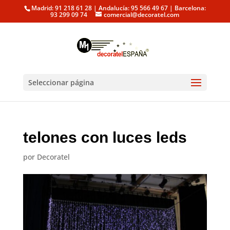
Madrid: 91 218 61 28 | Andalucía: 95 566 49 67 | Barcelona:
93 299 09 74
comercial@decoratel.com
Seleccionar página
telones con luces leds
por
Decoratel