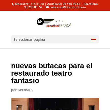
Madrid: 91 218 61 28 | Andalucía: 95 566 49 67 | Barcelona:
93 299 09 74
comercial@decoratel.com
Seleccionar página
nuevas butacas para el
restaurado teatro
fantasio
por
Decoratel