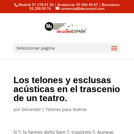
Madrid: 91 218 61 28 | Andalucía: 95 566 49 67 | Barcelona:
93 299 09 74
comercial@decoratel.com
Seleccionar página
Los telones y esclusas
acústicas en el trascenio
de un teatro.
por
Decoratel
|
Telones para teatros
Sí !!, lo hemos dicho bien !!, trascenio !!. Aunque