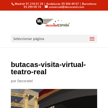
Madrid: 91 218 61 28 | Andalucía: 95 566 49 67 | Barcelona:
93 299 09 74
comercial@decoratel.com
Seleccionar página
butacas-visita-virtual-
teatro-real
por
Decoratel