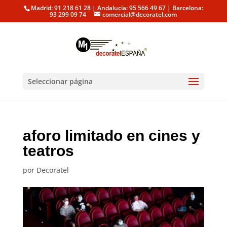
Madrid: 91 218 61 28 | Andalucía: 95 566 49 67 | Barcelona:
93 299 09 74
comercial@decoratel.com
Seleccionar página
aforo limitado en cines y
teatros
por
Decoratel