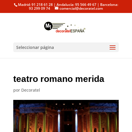
Madrid: 91 218 61 28 | Andalucía: 95 566 49 67 | Barcelona:
93 299 09 74
comercial@decoratel.com
Seleccionar página
teatro romano merida
por
Decoratel