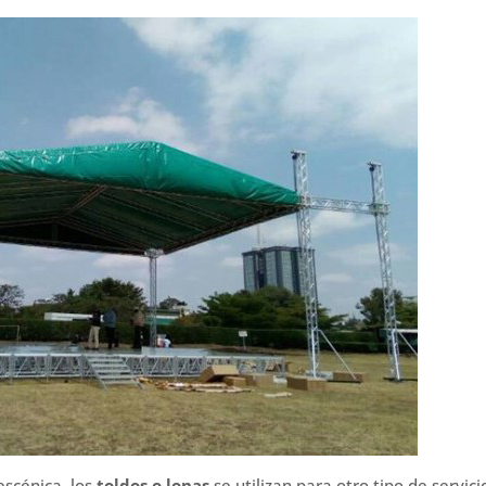
escénica, los
toldos o lonas
se utilizan para otro tipo de servici