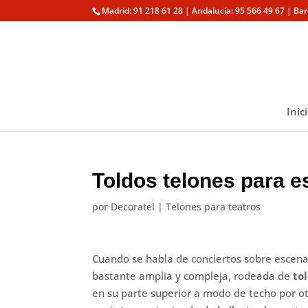
Madrid: 91 218 61 28 | Andalucía: 95 566 49 67 | Ba
Inic
Toldos telones para e
por
Decoratel
|
Telones para teatros
Cuando se habla de conciertos sobre escenari
bastante amplia y compleja, rodeada de
to
en su parte superior a modo de techo por otro