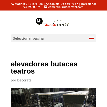
Madrid: 91 218 61 28 | Andalucía: 95 566 49 67 | Barcelona:
93 299 09 74
comercial@decoratel.com
Seleccionar página
elevadores butacas
teatros
por
Decoratel