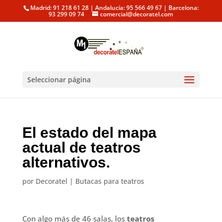
Madrid: 91 218 61 28 | Andalucía: 95 566 49 67 | Barcelona:
93 299 09 74
comercial@decoratel.com
Seleccionar página
El estado del mapa
actual de teatros
alternativos.
por
Decoratel
|
Butacas para teatros
Con algo más de 46 salas, los
teatros