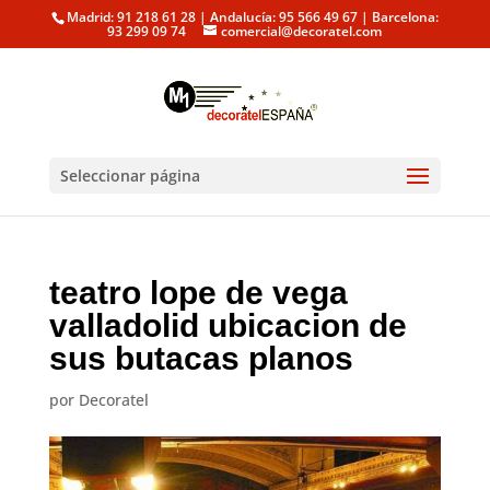
Madrid: 91 218 61 28 | Andalucía: 95 566 49 67 | Barcelona:
93 299 09 74
comercial@decoratel.com
Seleccionar página
teatro lope de vega
valladolid ubicacion de
sus butacas planos
por
Decoratel