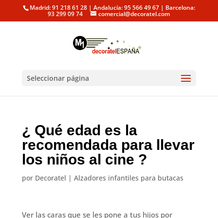
Madrid: 91 218 61 28 | Andalucía: 95 566 49 67 | Barcelona:
93 299 09 74
comercial@decoratel.com
Seleccionar página
¿ Qué edad es la
recomendada para llevar
los niños al cine ?
por
Decoratel
|
Alzadores infantiles para butacas
Ver las caras que se les pone a tus hijos por