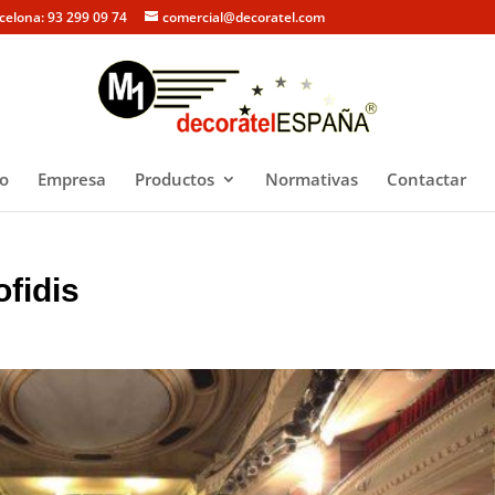
rcelona: 93 299 09 74
comercial@decoratel.com
io
Empresa
Productos
Normativas
Contactar
ofidis