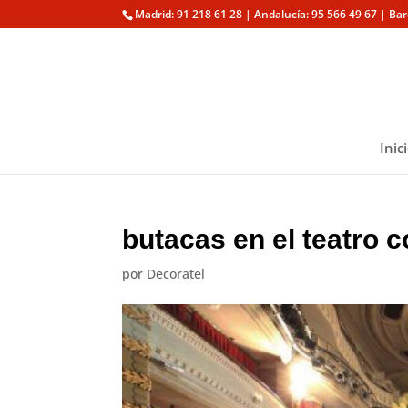
Madrid: 91 218 61 28 | Andalucía: 95 566 49 67 | Ba
Inic
butacas en el teatro c
por
Decoratel