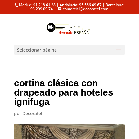
Madrid: 91 218 61 28 | Andalucía: 95 566 49 67 | Barcelona:
93 299 09 74
comercial@decoratel.com
Seleccionar página
cortina clásica con
drapeado para hoteles
ignifuga
por
Decoratel