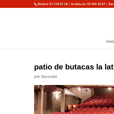
Madrid: 91 218 61 28 | Andalucía: 95 566 49 67 | Ba
Inic
patio de butacas la la
por
Decoratel