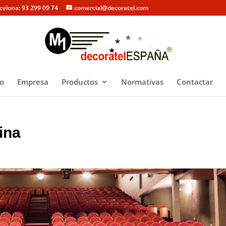
rcelona: 93 299 09 74
comercial@decoratel.com
io
Empresa
Productos
Normativas
Contactar
tina