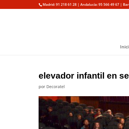
Madrid: 91 218 61 28 | Andalucía: 95 566 49 67 | Ba
Inic
elevador infantil en se
por
Decoratel