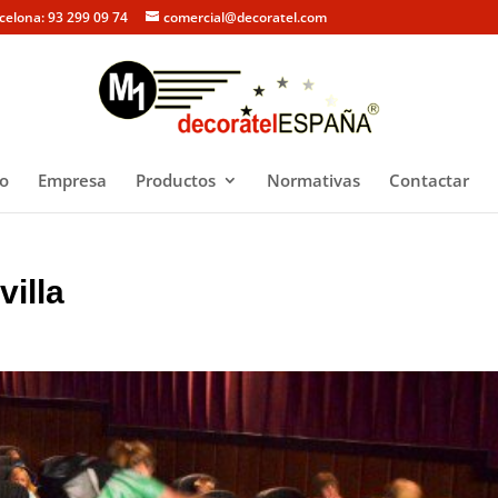
rcelona: 93 299 09 74
comercial@decoratel.com
io
Empresa
Productos
Normativas
Contactar
villa