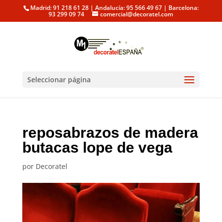
Madrid: 91 218 61 28 | Andalucía: 95 566 49 67 | Barcelona:
93 299 09 74
comercial@decoratel.com
Seleccionar página
reposabrazos de madera
butacas lope de vega
por
Decoratel