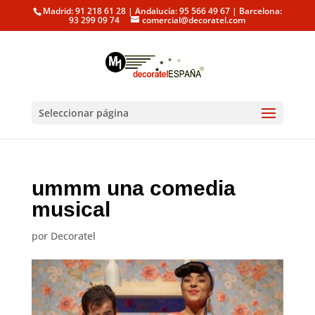
Madrid: 91 218 61 28 | Andalucía: 95 566 49 67 | Barcelona:
93 299 09 74
comercial@decoratel.com
Seleccionar página
ummm una comedia
musical
por
Decoratel