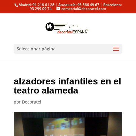
Madrid: 91 218 61 28 | Andalucía: 95 566 49 67 | Barcelona:
93 299 09 74
comercial@decoratel.com
Seleccionar página
alzadores infantiles en el
teatro alameda
por
Decoratel