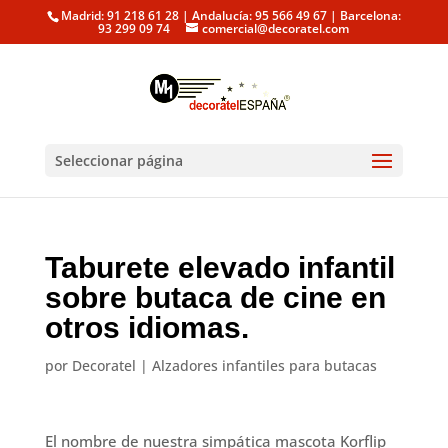
Madrid: 91 218 61 28 | Andalucía: 95 566 49 67 | Barcelona:
93 299 09 74
comercial@decoratel.com
Seleccionar página
Taburete elevado infantil
sobre butaca de cine en
otros idiomas.
por
Decoratel
|
Alzadores infantiles para butacas
El nombre de nuestra simpática mascota Korflip