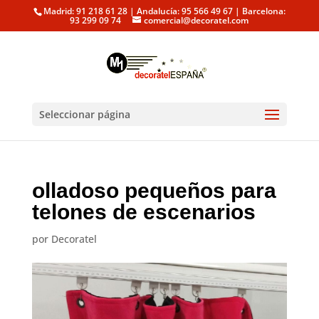
Madrid: 91 218 61 28 | Andalucía: 95 566 49 67 | Barcelona:
93 299 09 74
comercial@decoratel.com
Seleccionar página
olladoso pequeños para
telones de escenarios
por
Decoratel