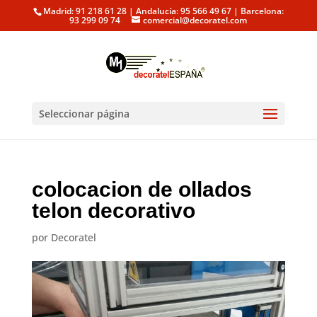
Madrid: 91 218 61 28 | Andalucía: 95 566 49 67 | Barcelona:
93 299 09 74
comercial@decoratel.com
Seleccionar página
colocacion de ollados
telon decorativo
por
Decoratel