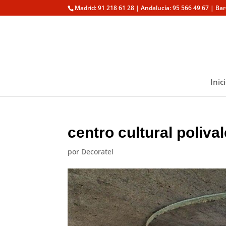
Madrid: 91 218 61 28 | Andalucía: 95 566 49 67 | Ba
Inic
centro cultural poliv
por
Decoratel