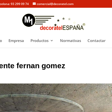
rcelona: 93 299 09 74
comercial@decoratel.com
io
Empresa
Productos
Normativas
Contactar
alente fernan gomez