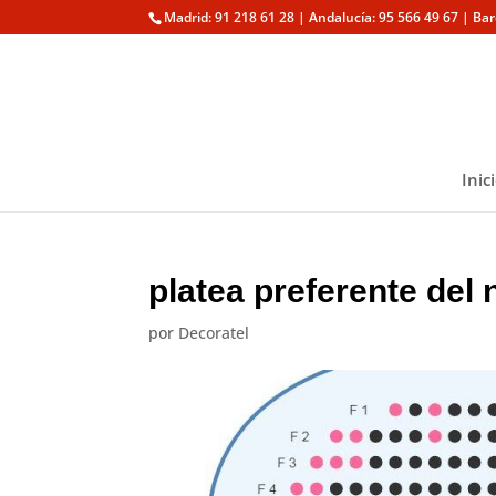
Madrid: 91 218 61 28 | Andalucía: 95 566 49 67 | Ba
Inic
platea preferente del
por
Decoratel